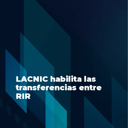
LACNIC habilita las
transferencias entre
RIR