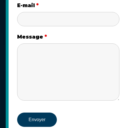
E-mail
*
Message
*